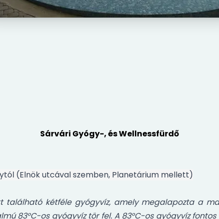
Sárvári Gyógy-, és Wellnessfürdő
nytól (Elnök utcával szemben, Planetárium mellett)
tt található kétféle gyógyvíz, amely megalapozta a ma
ú 83°C-os gyógyvíz tör fel. A 83°C-os gyógyvíz fontos 