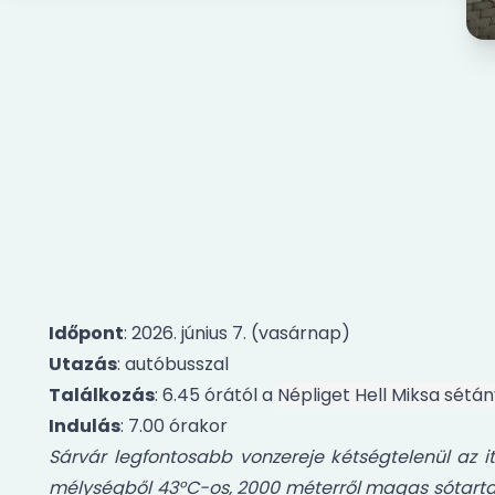
Időpont
: 2026. június 7. (vasárnap)
Utazás
: autóbusszal
Találkozás
: 6.45 órától a
Népliget Hell Miksa sétá
Indulás
: 7.00 órakor
Sárvár legfontosabb vonzereje kétségtelenül az i
mélységből 43°C-os, 2000 méterről magas sótartalm