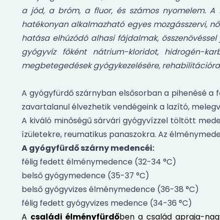
a jód, a bróm, a fluor, és számos nyomelem. A m
hatékonyan alkalmazható egyes mozgásszervi, nő
hatása elhúzódó alhasi fájdalmak, összenövéssel
gyógyvíz főként nátrium-kloridot, hidrogén-k
megbetegedések gyógykezelésére, rehabilitációra, s
A gyógyfürdő szárnyban elsősorban a pihenésé a fő
zavartalanul élvezhetik vendégeink a lazító, melegvi
A kiváló minőségű sárvári gyógyvízzel töltött meden
ízületekre, reumatikus panaszokra. Az élménymedenc
A gyógyfürdő szárny medencéi:
félig fedett élménymedence (32-34 °C)
belső gyógymedence (35-37 °C)
belső gyógyvizes élménymedence (36-38 °C)
félig fedett gyógyvizes medence (34-36 °C)
A
családi élményfürdő
ben a család apraja-nagy