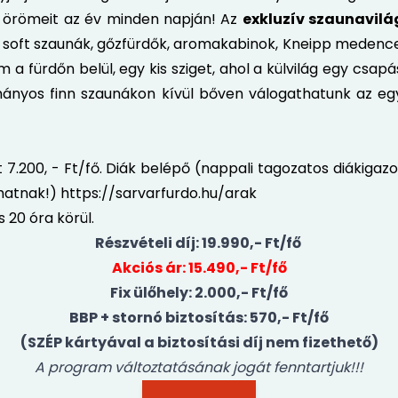
ás örömeit az év minden napján! Az
exkluzív szaunavilá
k, soft szaunák, gőzfürdők, aromakabinok, Kneipp medenc
zem a fürdőn belül, egy kis sziget, ahol a külvilág egy cs
ományos finn szaunákon kívül bőven válogathatunk az egy
tt 7.200, - Ft/fő. Diák belépő (nappali tagozatos diákiga
zhatnak!)
https://sarvarfurdo.hu/arak
 20 óra körül.
Részvételi díj: 19.990,- Ft/fő
Akciós ár: 15.490,- Ft/fő
Fix ülőhely: 2.000,- Ft/fő
BBP + stornó biztosítás: 570,- Ft/fő
(SZÉP kártyával a biztosítási díj nem fizethető)
A program változtatásának jogát fenntartjuk!!!