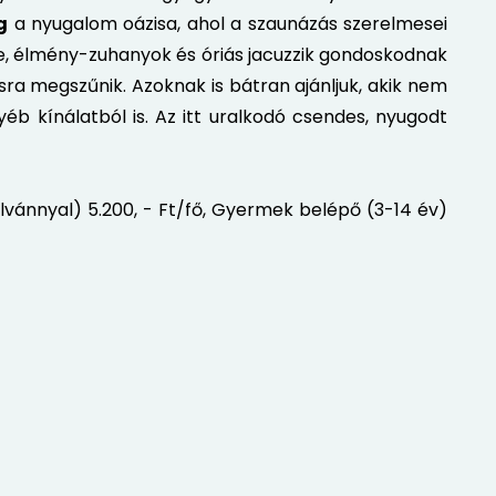
g
a nyugalom oázisa, ahol a szaunázás szerelmesei
e, élmény-zuhanyok és óriás jacuzzik gondoskodnak
apásra megszűnik. Azoknak is bátran ajánljuk, akik nem
éb kínálatból is. Az itt uralkodó csendes, nyugodt
zolvánnyal) 5.200, - Ft/fő, Gyermek belépő (3-14 év)