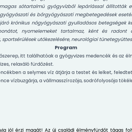
agas sótartalmú gyógyvízből lepárlással állították elő
gyógyászati és bőrgyógyászati megbetegedések esetén.
 járó krónikus nőgyógyászati gyulladásos betegségek k
arbonátot, nyomelemeket tartalmaz, ként és radon
portsérülések utókezelésére, neurológiai tünetegyüttese
Program
szerep, itt találhatóak a gyógyvizes medencék és az élmé
zes, relaxáló fürdőzést.
cékben a selymes víz átjárja a testet és lelket, feledte
e vízbuzgárja, a vállmasszírozója, sodrófolyosója tökéle
ja jól érzi magát! Az új családi élményfürdőt tágas fol