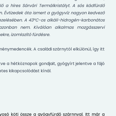
 a híres Sárvári Termálkristályt. A sós kádfürdő
 Évtizedek óta ismert a gyógyvíz nagyon kedvező
ezelésében. A 43°C-os alkáli-hidrogén-karbonátos
t azonban nem. Kiválóan alkalmas mozgásszervi
kre, izomlazító fürdésre.
nymedencék. A családi szárnytól elkülönül, így itt
tve a hétköznapok gondjait, gyógyírt jelentve a fájó
tes kikapcsolódást kínál.
yosó köti össze a gyógyfürdő szárnnyal. Itt már a