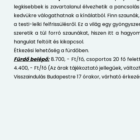
legkisebbek is zavartalanul élvezhetik a pancsol
kedvükre válogathatnak a kínálatból. Finn szauná
a testi-lelki felfrissülésről. Ez a világ egy gyöngys
szeretik a túl forró szaunákat, hiszen itt a hagy
hangulat feltölt és kikapcsol.
Étkezési lehetőség a fürdőben.
Fürdő belépő:
8.700, - Ft/fő, csoportos 20 fő fele
4.400, - Ft/fő (Az árak tájékoztató jellegűek, válto
Visszaindulás Budapestre 17 órakor, várható érkezés