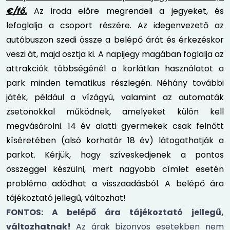
€/fő.
Az iroda előre megrendeli a jegyeket, és
lefoglalja a csoport részére. Az idegenvezető az
autóbuszon szedi össze a belépő árát és érkezéskor
veszi át, majd osztja ki. A napijegy magában foglalja az
attrakciók többségénél a korlátlan használatot a
park minden tematikus részlegén. Néhány további
játék, például a vízágyú, valamint az automaták
zsetonokkal működnek, amelyeket külön kell
megvásárolni. 14 év alatti gyermekek csak felnőtt
kíséretében (alsó korhatár 18 év) látogathatják a
parkot. Kérjük, hogy szíveskedjenek a pontos
összeggel készülni, mert nagyobb címlet esetén
probléma adódhat a visszaadásból. A belépő ára
tájékoztató jellegű, változhat!
FONTOS: A belépő ára tájékoztató jellegű,
változhatnak!
Az árak bizonyos esetekben nem