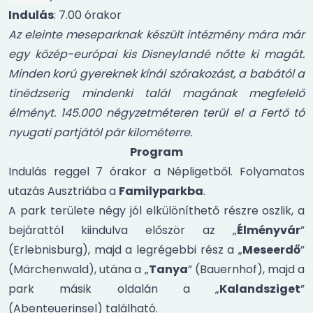
Indulás
: 7.00 órakor
Az eleinte meseparknak készült intézmény mára már
egy közép-európai kis Disneylandé nőtte ki magát.
Minden korú gyereknek kínál szórakozást, a babától a
tinédzserig mindenki talál magának megfelelő
élményt. 145.000 négyzetméteren terül el a Fertő tó
nyugati partjától pár kilométerre.
Program
Indulás reggel 7 órakor a Népligetből. Folyamatos
utazás Ausztriába a
Familyparkba
.
A park területe négy jól elkülöníthető részre oszlik, a
bejárattól kiindulva először az „
Élményvár
”
(Erlebnisburg), majd a legrégebbi rész a „
Meseerdő
”
(Märchenwald), utána a „
Tanya
” (Bauernhof), majd a
park másik oldalán a „
Kalandsziget
”
(Abenteuerinsel) található.