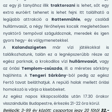
az egy jó tanyához illik
traktorozni
is lehet, sőt egy
extra euróért tehenet is lehet fejni. Itt található a
legújabb attrakció a
Rattenmühle
, egy családi
hullámvasút, a négy férőhelyes kocsik meglehetősen
nyaktörő tempóval száguldoznak, meredek és igen
gyors hegy- és völgymenetekkel.
A
Kalandszigeten
már vízi játékokkal is
találkozhatunk, talán ez a legnépszerűbb része az
egész parknak, a krokodilos vízi
hullámvasút
, vagy
az óriási
Templom-csúszda
, ill. a méretes sárkány
hajóhinta. A
Tengeri Sárkány
-ból pedig az egész
Fertő tavat beláthatjuk. A repülő halak mellett óriási
homokozó is várja a kisebbeket.
Az egész napos kikapcsolódás után 17.30 órakor
visszaindulás Budapestre, érkezés 21-22 óra körül.
Belépők: 3-99 év között: csoportos jegy 20 főtől
32,-