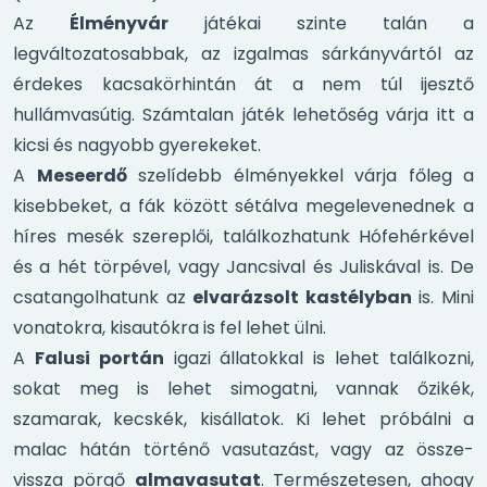
Az
Élményvár
játékai szinte talán a
legváltozatosabbak, az izgalmas sárkányvártól az
érdekes kacsakörhintán át a nem túl ijesztő
hullámvasútig. Számtalan játék lehetőség várja itt a
kicsi és nagyobb gyerekeket.
A
Meseerdő
szelídebb élményekkel várja főleg a
kisebbeket, a fák között sétálva megelevenednek a
híres mesék szereplői, találkozhatunk Hófehérkével
és a hét törpével, vagy Jancsival és Juliskával is. De
csatangolhatunk az
elvarázsolt kastélyban
is. Mini
vonatokra, kisautókra is fel lehet ülni.
A
Falusi portán
igazi állatokkal is lehet találkozni,
sokat meg is lehet simogatni, vannak őzikék,
szamarak, kecskék, kisállatok. Ki lehet próbálni a
malac hátán történő vasutazást, vagy az össze-
vissza pörgő
almavasutat
. Természetesen, ahogy