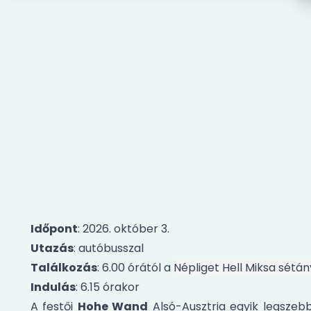
Időpont
: 2026. október 3.
Utazás
: autóbusszal
Találkozás
: 6.00 órától a
Népliget Hell Miksa sétá
Indulás
: 6.15 órakor
A festői
Hohe Wand
Alsó-Ausztria egyik legszebb