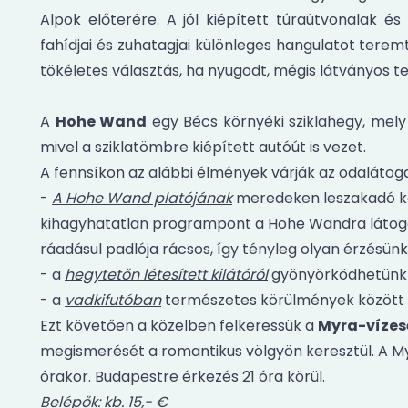
Alpok előterére. A jól kiépített túraútvonalak és
fahídjai és zuhatagjai különleges hangulatot tere
tökéletes választás, ha nyugodt, mégis látványos t
A
Hohe Wand
egy Bécs környéki sziklahegy, mely 
mivel a sziklatömbre kiépített autóút is vezet.
A fennsíkon az alábbi élmények várják az odalátoga
-
A Hohe Wand platójának
meredeken leszakadó kel
kihagyhatatlan programpont a Hohe Wandra látogat
ráadásul padlója rácsos, így tényleg olyan érzésün
- a
hegytetőn létesített kilátóról
gyönyörködhetünk 
- a
vadkifutóban
természetes körülmények között f
Ezt követően a közelben felkeressük a
Myra-vízes
megismerését a romantikus völgyön keresztül. A My
órakor. Budapestre érkezés 21 óra körül.
Belépők: kb. 15,- €