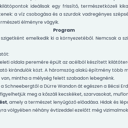
 kilátópontok ideálisak egy frissítő, természetközeli ki
mtenek: a víz csobogása és a szurdok vadregényes szépség
ermészeti élményre vágyik.
Program
szigetként emelkedik ki a környezetéből. Nemcsak a szi
tót:
eti oldala peremére épült az acélból készített kilátóter
ó kirándulók közt. A háromszög alakú építmény több mét
k van, mintha a mélység felett szabadon lebegnénk.
a Schneebergtől a Dürre Wandon át egészen a Bécsi Erd
igyelhetjük meg a kőszáli kecskéket, szarvasokat, mufl
ést
, amely a természet lenyűgöző előadása. Hidak és lépc
ra völgyében néhány évtizeddel ezelőtt még vizimalmok é