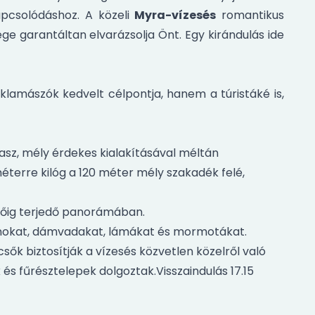
kapcsolódáshoz. A közeli
Myra-vízesés
romantikus
e garantáltan elvarázsolja Önt. Egy kirándulás ide
klamászók kedvelt célpontja, hanem a túristáké is,
asz, mély érdekes kialakításával méltán
erre kilóg a 120 méter mély szakadék felé,
őig terjedő panorámában.
onokat, dámvadakat, lámákat és mormotákat.
sők biztosítják a vízesés közvetlen közelről való
s fűrésztelepek dolgoztak.Visszaindulás 17.15