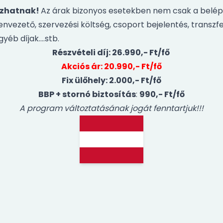
tozhatnak!
Az árak bizonyos esetekben nem csak a belépő
genvezető, szervezési költség, csoport bejelentés, transzfe
gyéb díjak….stb.
Részvételi díj: 26.990,- Ft/fő
Akciós ár: 20.990,- Ft/fő
Fix ülőhely: 2.000,- Ft/fő
BBP + stornó biztosítás
:
990,- Ft/fő
A program változtatásának jogát fenntartjuk!!!