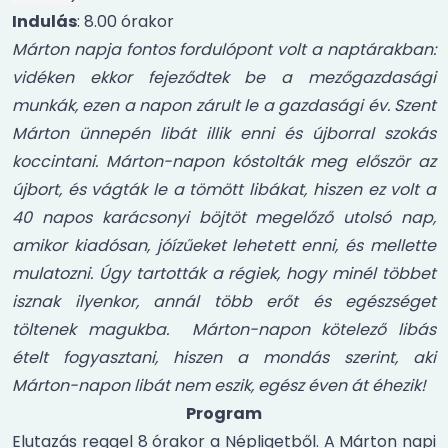
Indulás
: 8.00 órakor
Márton napja fontos fordulópont volt a naptárakban:
vidéken ekkor fejeződtek be a mezőgazdasági
munkák, ezen a napon zárult le a gazdasági év. Szent
Márton ünnepén libát illik enni és újborral szokás
koccintani. Márton-napon kóstolták meg először az
újbort, és vágták le a tömött libákat, hiszen ez volt a
40 napos karácsonyi böjtöt megelőző utolsó nap,
amikor kiadósan, jóízűeket lehetett enni, és mellette
mulatozni. Úgy tartották a régiek, hogy minél többet
isznak ilyenkor, annál több erőt és egészséget
töltenek magukba. Márton-napon kötelező libás
ételt fogyasztani, hiszen a mondás szerint, aki
Márton-napon libát nem eszik, egész éven át éhezik!
Program
Elutazás reggel 8 órakor a Népligetből. A Márton napi