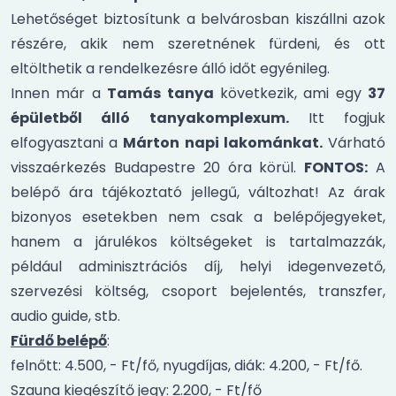
Lehetőséget biztosítunk a belvárosban kiszállni azok
részére, akik nem szeretnének fürdeni, és ott
eltölthetik a rendelkezésre álló időt egyénileg.
Innen már a
Tamás tanya
következik, ami egy
37
épületből álló tanyakomplexum.
Itt fogjuk
elfogyasztani a
Márton napi lakománkat.
Várható
visszaérkezés Budapestre 20 óra körül.
FONTOS:
A
belépő ára tájékoztató jellegű, változhat! Az árak
bizonyos esetekben nem csak a belépőjegyeket,
hanem a járulékos költségeket is tartalmazzák,
például adminisztrációs díj, helyi idegenvezető,
szervezési költség, csoport bejelentés, transzfer,
audio guide, stb.
Fürdő belépő
:
felnőtt: 4.500, - Ft/fő, nyugdíjas, diák: 4.200, - Ft/fő.
Szauna kiegészítő jegy: 2.200, - Ft/fő