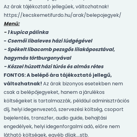
Az árak tájékoztató jellegűek, változhatnak!
https://kecskemetifurdo.hu/arak/belepojegyek/
Menü:
-
1 kupica pálinka
-
Csemői libaleves házi lúdgégével
- Spékelt libacomb pezsgős lilakáposztával,
hagymás törtburgonyával
- Kézzel húzott házi túrós és almás rétes
FONTOS: A belépő ára tájékoztató jellegű,
változhatnak!
Az árak bizonyos esetekben nem
csak a belépőjegyeket, hanem a járulékos
költségeket is tartalmazzák, például adminisztrációs
díj, helyi idegenvezető, szervezési költség, csoport
bejelentés, transzfer, audio guide, behajtási
engedélyek, helyi idegenforgalmi adó, előre nem
látható költségek, egyéb díjak….stb.