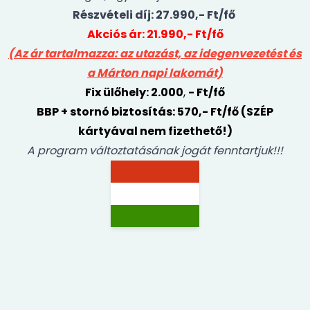
Részvételi díj: 27.990,- Ft/fő
Akciós ár: 21.990,- Ft/fő
(Az ár tartalmazza: az utazást, az idegenvezetést és
a Márton napi lakomát)
Fix ülőhely: 2.000
,
- Ft/fő
BBP + stornó biztosítás: 570,- Ft/fő (SZÉP
kártyával nem fizethető!)
A program változtatásának jogát fenntartjuk!!!