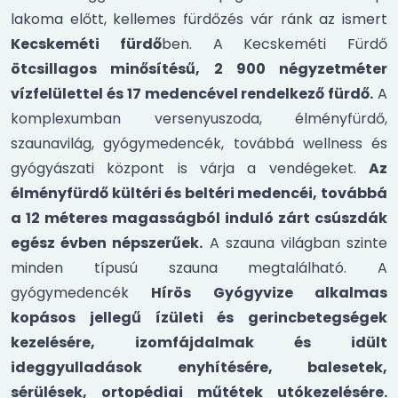
lakoma előtt, kellemes fürdőzés vár ránk az ismert
Kecskeméti fürdő
ben. A Kecskeméti Fürdő
ötcsillagos minősítésű, 2 900 négyzetméter
vízfelülettel és 17 medencével rendelkező fürdő.
A
komplexumban versenyuszoda, élményfürdő,
szaunavilág, gyógymedencék, továbbá wellness és
gyógyászati központ is várja a vendégeket.
Az
élményfürdő kültéri és beltéri medencéi, továbbá
a 12 méteres magasságból induló zárt csúszdák
egész évben népszerűek.
A szauna világban szinte
minden típusú szauna megtalálható. A
gyógymedencék
Hírös Gyógyvize alkalmas
kopásos jellegű ízületi és gerincbetegségek
kezelésére, izomfájdalmak és idült
ideggyulladások enyhítésére, balesetek,
sérülések, ortopédiai műtétek utókezelésére.