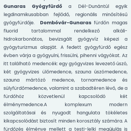
Gunaras Gyógyfürdő
a Dél-Dunántúl egyik
legdinamikusabban fejlődő, regionális minősítésű
gyógyfürdője.
Dombóvár-Gunaras
fürdőn magas
fluorid tartalommal rendelkező alkáli-
hidrokarbonátos, bevizsgált gyógyvíz képezi a
gyógyturizmus alapját. A fedett gyógyfürdő egész
évben várja a gyógyulni, frissülni, pihenni vágyókat. Az
itt található medencék: egy gyógyvizes levezető úszó,
két gyógyvizes ülőmedence, szauna úszómedence,
szauna mártózó medence, tornamedence és
súlyfürdőmedence, valamint a szabadtéren lévő, de a
fürdőhöz közvetlenül kapcsolódó két
élménymedence.A komplexum modern
szolgáltatásai és nyugodt hangulata tökéletes
kikapcsolódást biztosít minden korosztály számára. A
fürdőzés élménye mellett a testi-lelki megújulás is