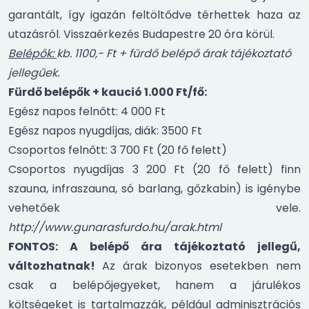
garantált, így igazán feltöltődve térhettek haza az
utazásról. Visszaérkezés Budapestre 20 óra körül.
Belépők:
kb. 1100,- Ft + fürdő belépő árak tájékoztató
jellegűek.
Fürdő belépők + kaució 1.000 Ft/fő:
Egész napos felnőtt: 4 000 Ft
Egész napos nyugdíjas, diák: 3500 Ft
Csoportos felnőtt: 3 700 Ft (20 fő felett)
Csoportos nyugdíjas 3 200 Ft (20 fő felett) finn
szauna, infraszauna, só barlang, gőzkabin) is igénybe
vehetőek vele.
http://www.gunarasfurdo.hu/arak.html
FONTOS: A belépő ára tájékoztató jellegű,
változhatnak!
Az árak bizonyos esetekben nem
csak a belépőjegyeket, hanem a járulékos
költségeket is tartalmazzák, például adminisztrációs