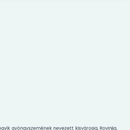
 egyik gyöngyszemének nevezett kisvárosig, Rovinjig.