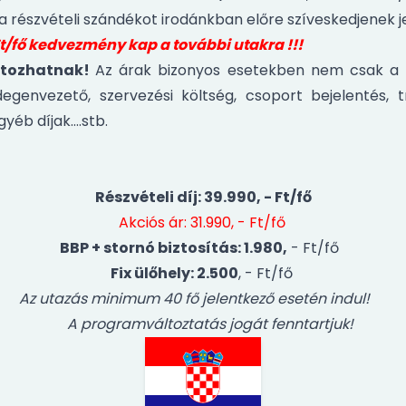
 a részvételi szándékot irodánkban előre szíveskedjenek je
Ft/fő kedvezmény kap a további utakra !!!
áltozhatnak!
Az árak bizonyos esetekben nem csak a b
idegenvezető, szervezési költség, csoport bejelentés, t
gyéb díjak….stb.
Részvételi díj: 39.990, - Ft/fő
Akciós ár: 31.990, - Ft/fő
BBP + stornó biztosítás: 1.980,
- Ft/fő
Fix ülőhely: 2.500
, - Ft/fő
Az utazás minimum 40 fő jelentkező esetén indul!
A programváltoztatás jogát fenntartjuk!