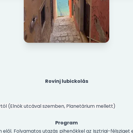
Rovinj lubickolás
ytól (Elnök utcával szemben, Planetárium mellett)
Program
 elől. Folyamatos utazás pihenőkkel az Isztriai-félsziget