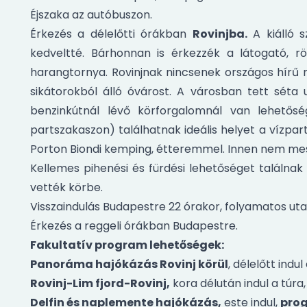
Éjszaka az autóbuszon.
Érkezés a délelőtti órákban
Rovinjba.
A kiálló s
kedveltté. Bárhonnan is érkezzék a látogató,
harangtornya. Rovinjnak nincsenek országos hírű 
sikátorokból álló óvárost. A városban tett séta
benzinkútnál lévő körforgalomnál van lehetősé
partszakaszon) találhatnak ideális helyet a vízpart
Porton Biondi kemping, étteremmel. Innen nem mess
Kellemes pihenési és fürdési lehetőséget találnak 
vették körbe.
Visszaindulás Budapestre 22 órakor, folyamatos uta
Érkezés a reggeli órákban Budapestre.
Fakultatív program lehetőségek:
Panoráma hajókázás Rovinj körül
, délelőtt indul
Rovinj-Lim fjord-Rovinj,
kora délután indul a túra,
Delfin és naplemente hajókázás,
este indul,
prog