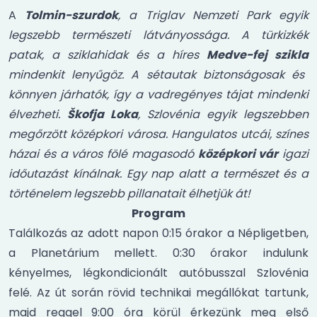
A
Tolmin-szurdok
, a Triglav Nemzeti Park egyik
legszebb természeti látványossága. A türkizkék
patak, a sziklahidak és a híres
Medve-fej szikla
mindenkit lenyűgöz. A sétautak biztonságosak és
könnyen járhatók, így a vadregényes tájat mindenki
élvezheti.
Škofja Loka
, Szlovénia egyik legszebben
megőrzött középkori városa. Hangulatos utcái, színes
házai és a város fölé magasodó
középkori vár
igazi
időutazást kínálnak. Egy nap alatt a természet és a
történelem legszebb pillanatait élhetjük át!
Program
Találkozás az adott napon 0:15 órakor a Népligetben,
a Planetárium mellett. 0:30 órakor indulunk
kényelmes, légkondicionált autóbusszal Szlovénia
felé. Az út során rövid technikai megállókat tartunk,
majd reggel 9:00 óra körül érkezünk meg első