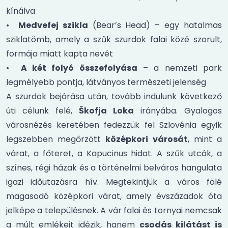
kínálva
•
Medvefej szikla
(Bear’s Head) – egy hatalmas
sziklatömb, amely a szűk szurdok falai közé szorult,
formája miatt kapta nevét
•
A két folyó összefolyása
– a nemzeti park
legmélyebb pontja, látványos természeti jelenség
A szurdok bejárása után, tovább indulunk következő
úti célunk felé,
Škofja Loka
irányába. Gyalogos
városnézés keretében fedezzük fel Szlovénia egyik
legszebben megőrzött
középkori városát
, mint a
várat, a főteret, a Kapucinus hidat. A szűk utcák, a
színes, régi házak és a történelmi belváros hangulata
igazi időutazásra hív. Megtekintjük a város fölé
magasodó középkori várat, amely évszázadok óta
jelképe a településnek. A vár falai és tornyai nemcsak
a múlt emlékeit idézik, hanem
csodás kilátást is