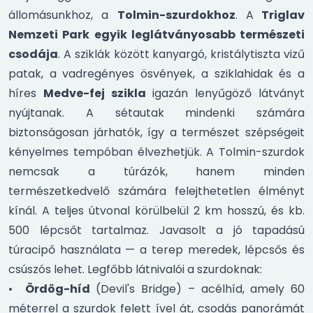
állomásunkhoz, a
Tolmin-szurdokhoz
. A
Triglav
Nemzeti Park egyik leglátványosabb természeti
csodája
. A sziklák között kanyargó, kristálytiszta vizű
patak, a vadregényes ösvények, a sziklahidak és a
híres
Medve-fej szikla
igazán lenyűgöző látványt
nyújtanak. A sétautak mindenki számára
biztonságosan járhatók, így a természet szépségeit
kényelmes tempóban élvezhetjük. A Tolmin-szurdok
nemcsak a túrázók, hanem minden
természetkedvelő számára felejthetetlen élményt
kínál. A teljes útvonal körülbelül 2 km hosszú, és kb.
500 lépcsőt tartalmaz. Javasolt a jó tapadású
túracipő használata — a terep meredek, lépcsős és
csúszós lehet. Legfőbb látnivalói a szurdoknak:
•
Ördög-híd
(Devil's Bridge) – acélhíd, amely 60
méterrel a szurdok felett ível át, csodás panorámát