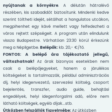
nyújtanak a környékre
. A délután hátralévő
részében, kis szabadidőt biztosítunk. Mindenki kedve
szerint töltheti idejét, sétálhat a hangulatos utcákon,
megpihenhet egy kávé mellett vagy felfedezheti a
város rejtett szépségeit. A program után elindulunk
vissza Budapestre. Várhatóan 23:30 körül érkezünk
meg a Népligetbe.
Belépők:
kb. 20,- €/fő.
FONTOS: A belépő ára tájékoztató jellegű,
változhatnak!
Az árak bizonyos esetekben nem
csak a belépőjegyeket, hanem a járulékos
költségeket is tartalmazzák, például adminisztrációs
díj, helyi idegenvezető, szervezési költség, csoport
bejelentés, transzfer, audio guide, behajtási
engedélyek, helyi idegenforgalmi adó, előre nem
látható költségek, egyéb díjak….stb.
Útközben felszállók figyelmébe:
Az útközben