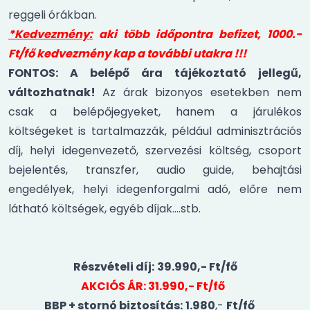
reggeli órákban.
*Kedvezmény:
aki több időpontra befizet, 1000.-
Ft/fő kedvezmény kap a további utakra !!!
FONTOS: A belépő ára tájékoztató jellegű,
változhatnak!
Az árak bizonyos esetekben nem
csak a belépőjegyeket, hanem a járulékos
költségeket is tartalmazzák, például adminisztrációs
díj, helyi idegenvezető, szervezési költség, csoport
bejelentés, transzfer, audio guide, behajtási
engedélyek, helyi idegenforgalmi adó, előre nem
látható költségek, egyéb díjak….stb.
Részvételi díj:
39.990,- Ft/fő
AKCIÓS ÁR: 31.990,- Ft/fő
BBP + stornó biztosítás:
1.980
,-
Ft/fő