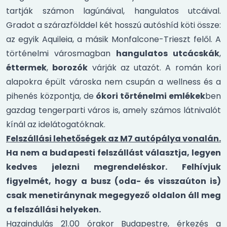
tartják számon lagúnáival, hangulatos utcáival.
Gradot a szárazfölddel két hosszú autóshíd köti össze:
az egyik Aquileia, a másik Monfalcone-Trieszt felől. A
történelmi városmagban
hangulatos utcácskák
,
éttermek
,
borozók
várják az utazót. A román kori
alapokra épült városka nem csupán a wellness és a
pihenés központja, de
ókori történelmi emlékek
ben
gazdag tengerparti város is, amely számos látnivalót
kínál az idelátogatóknak.
Felszállási lehetőségek az M7 autópálya vonalán.
Ha nem a budapesti felszállást választja, legyen
kedves jelezni megrendeléskor.
Felhívjuk
figyelmét, hogy a busz (oda- és visszaúton is)
csak menetiránynak megegyező oldalon áll meg
a felszállási helyeken.
Hazaindulás 21.00 órakor Budapestre, érkezés a