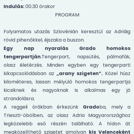
Indulás:
00.30 órakor
PROGRAM
Folyamatos utazás Szlovénián keresztül az Adriáig
rövid pihenőkkel, éjszaka a buszon.
Egy nap nyaralás Grado homokos
tengerpartján
.Tengerpart, napsütés, pálmafák,
olasz életérzés. Minden egyben egy tengerparti
kikapcsolódásban az
„arany szigeten”.
Közel húsz
kilométeres, lassan mélyülő homokos tengerpartja
kicsiknek és nagyoknak is alkalmas egy jó
strandolásra.
A reggeli órákban érkezünk
Grado
ba, mely a
Trieszti-öbölben, az olasz Adria Magyarországhoz
legközelebb eső részén található. A hídon át
megközelíthető szigetet amolyan
kis Velenceként