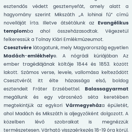
esztendős védett gesztenyefát, amely alatt a
hagyomány szerint Mikszáth „A lohinai fű” című
novelláját írta. Illetve átsétálunk az
Evangélikus
templom
ba ahol összeházasodtak.
Végezetül
felkeressük a Tolnay Klári Emlékmúzeumot.
Csesztvére
látogatunk, mely Magyarország egyetlen
Madách
-
emlékhely
e. A nógrádi kúriájában Az
ember tragédiájának költője 1844 és 1853. között
lakott. Számos verse, levele, vallomása kelteződött
Csesztvéről; itt élte házassága első, boldog
esztendeit Fráter Erzsébettel.
Balassagyarmat
megállunk és egy városnéző séta keretében
megtekintjük az egykori
Vármegyeház
a épületét,
ahol Madách és Mikszáth is aljegyzőként dolgozott. A
közelben lévő szobraikat is megnézzük
természetesen. Várható visszaérkezés 18-19 óra körül.