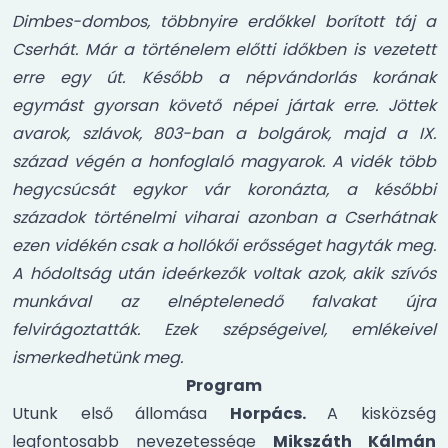
Dimbes-dombos, többnyire erdőkkel borított táj a
Cserhát. Már a történelem előtti időkben is vezetett
erre egy út. Később a népvándorlás korának
egymást gyorsan követő népei jártak erre. Jöttek
avarok, szlávok, 803-ban a bolgárok, majd a IX.
század végén a honfoglaló magyarok. A vidék több
hegycsúcsát egykor vár koronázta, a későbbi
századok történelmi viharai azonban a Cserhátnak
ezen vidékén csak a hollókői erősséget hagyták meg.
A hódoltság után ideérkezők voltak azok, akik szívós
munkával az elnéptelenedő falvakat újra
felvirágoztatták. Ezek szépségeivel, emlékeivel
ismerkedhetünk meg.
Program
Utunk első állomása
Horpács.
A kisközség
legfontosabb nevezetessége
Mikszáth Kálmán