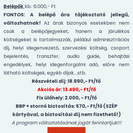
Belépők
kb.: 6.000,- Ft
FONTOS: A belépő ára tájékoztató jellegű,
változhatnak!
Az árak bizonyos esetekben nem
csak a belépőjegyeket, hanem a járulékos
költségeket is tartalmazzák, például adminisztrációs
díj, helyi idegenvezető, szervezési költség, csoport
bejelentés, transzfer, audio guide, behajtási
engedélyek, helyi idegenforgalmi adó, előre nem
látható költségek, egyéb díjak….stb.
Részvételi díj: 18.990,- Ft/fő
Akciós ár: 13.490,- Ft/fő
Fix ülőhely: 2.000, - Ft/fő
BBP + stornó biztosítás: 570,- Ft/fő (SZÉP
kártyával, a biztosítási díj nem fizethető!)
A program változtatásának jogát fenntartjuk!!!