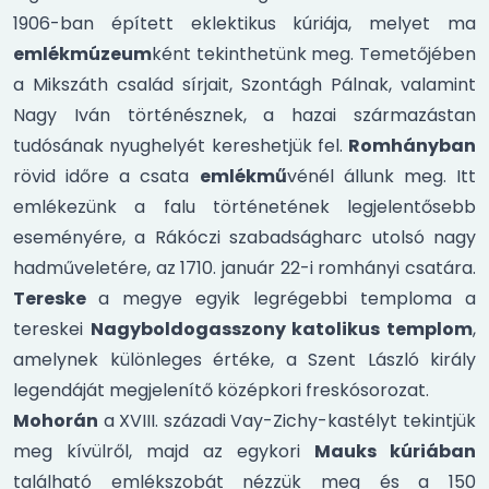
1906-ban épített eklektikus kúriája, melyet ma
emlékmúzeum
ként tekinthetünk meg. Temetőjében
a Mikszáth család sírjait, Szontágh Pálnak, valamint
Nagy Iván történésznek, a hazai származástan
tudósának nyughelyét kereshetjük fel.
Romhányban
rövid időre a csata
emlékmű
vénél állunk meg. Itt
emlékezünk a falu történetének legjelentősebb
eseményére, a Rákóczi szabadságharc utolsó nagy
hadműveletére, az 1710. január 22-i romhányi csatára.
Tereske
a megye egyik legrégebbi temploma a
tereskei
Nagyboldogasszony katolikus templom
,
amelynek különleges értéke, a Szent László király
legendáját megjelenítő középkori freskósorozat.
Mohorán
a XVIII. századi Vay-Zichy-kastélyt tekintjük
meg kívülről, majd az egykori
Mauks kúriában
található emlékszobát nézzük meg és a 150