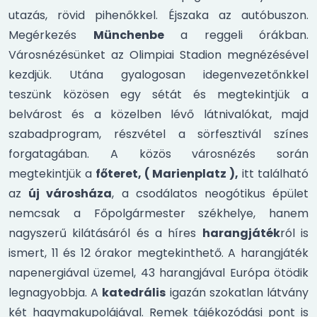
utazás, rövid pihenőkkel. Éjszaka az autóbuszon.
Megérkezés
Münchenbe
a reggeli órákban.
Városnézésünket az Olimpiai Stadion megnézésével
kezdjük. Utána gyalogosan idegenvezetőnkkel
teszünk közösen egy sétát és megtekintjük a
belvárost és a közelben lévő látnivalókat, majd
szabadprogram, részvétel a sörfesztivál színes
forgatagában. A közös városnézés során
megtekintjük a
főteret, ( Marienplatz ),
itt található
az
új városháza
, a csodálatos neogótikus épület
nemcsak a Főpolgármester székhelye, hanem
nagyszerű kilátásáról és a híres
harangjáték
ról is
ismert, 11 és 12 órakor megtekinthető. A harangjáték
napenergiával üzemel, 43 harangjával Európa ötödik
legnagyobbja. A
katedrális
igazán szokatlan látvány
két hagymakupolájával. Remek tájékozódási pont is