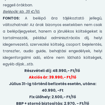
reggeli órákban.
Belépők: kb. 35 €/fő.
FONTOS:
A belépő ára tájékoztató jellegű,
változhatnak! Az árak bizonyos esetekben nem csak
a belépőjegyeket, hanem a járulékos költségeket is
tartalmazzák, például adminisztrációs díj, helyi
idegenvezető, szervezési költség, csoport bejelentés,
transzfer, audio guide, behajtási engedélyek, helyi
idegenforgalmi adó, előre nem látható költségek,
egyéb díjak….stb.
Részvételi díj: 48.990,- Ft/fő
Akciós ár: 39.990,- Ft/fő
Július 31-ig történő befizetés esetén, utána:
40.990, -Ft
Fix ülőhely: 2.500,- Ft/fő
BBP + stornó biztosítás:
2.970, - Ft/fő