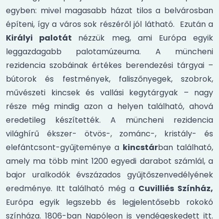
egyben: mivel magasabb házat tilos a belvárosban
építeni, így a város sok részéről jól látható. Ezután a
Királyi palotát
nézzük meg, ami Európa egyik
leggazdagabb palotamúzeuma. A müncheni
rezidencia szobáinak értékes berendezési tárgyai –
bútorok és festmények, faliszőnyegek, szobrok,
művészeti kincsek és vallási kegytárgyak – nagy
része még mindig azon a helyen található, ahová
eredetileg készítették. A müncheni rezidencia
világhírű ékszer- ötvös-, zománc-, kristály- és
elefántcsont-gyűjteménye a
kincstár
ban található,
amely ma több mint 1200 egyedi darabot számlál, a
bajor uralkodók évszázados gyűjtőszenvedélyének
eredménye. Itt található még a
Cuvilliés Színház,
Európa egyik legszebb és legjelentősebb rokokó
színháza. 1806-ban Napóleon is vendégeskedett itt.