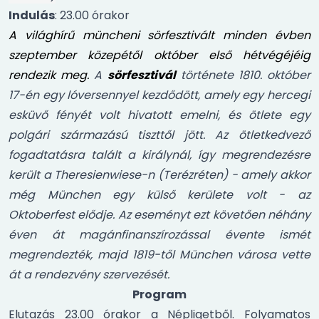
Indulás
: 23.00 órakor
A világhírű müncheni sörfesztivált minden évben
szeptember közepétől október első hétvégéjéig
rendezik meg.
A
sörfesztivál
története 1810. október
17-én egy lóversennyel kezdődött, amely egy hercegi
esküvő fényét volt hivatott emelni, és ötlete egy
polgári származású tiszttől jött. Az ötletkedvező
fogadtatásra talált a királynál, így megrendezésre
került a Theresienwiese-n (Terézréten) - amely akkor
még München egy külső kerülete volt - az
Oktoberfest elődje. Az eseményt ezt követően néhány
éven át magánfinanszírozással évente ismét
megrendezték, majd 1819-től München városa vette
át a rendezvény szervezését.
Program
Elutazás 23.00 órakor a Népligetből. Folyamatos