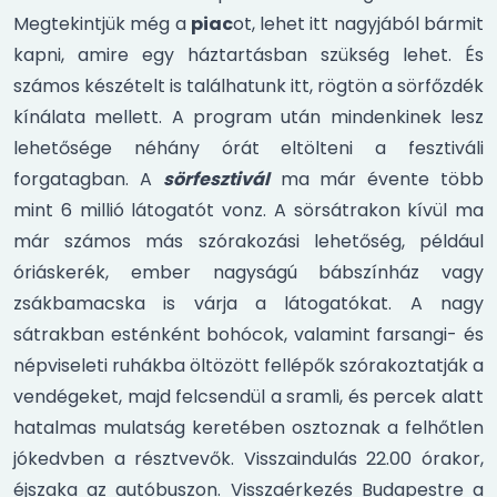
Megtekintjük még a
piac
ot, lehet itt nagyjából bármit
kapni, amire egy háztartásban szükség lehet. És
számos készételt is találhatunk itt, rögtön a sörfőzdék
kínálata mellett. A program után mindenkinek lesz
lehetősége néhány órát eltölteni a fesztiváli
forgatagban. A
sörfesztivál
ma már évente több
mint 6 millió látogatót vonz. A sörsátrakon kívül ma
már számos más szórakozási lehetőség, például
óriáskerék, ember nagyságú bábszínház vagy
zsákbamacska is várja a látogatókat. A nagy
sátrakban esténként bohócok, valamint farsangi- és
népviseleti ruhákba öltözött fellépők szórakoztatják a
vendégeket, majd felcsendül a sramli, és percek alatt
hatalmas mulatság keretében osztoznak a felhőtlen
jókedvben a résztvevők. Visszaindulás 22.00 órakor,
éjszaka az autóbuszon. Visszaérkezés Budapestre a