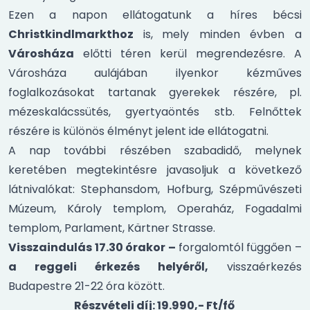
Ezen a napon ellátogatunk a híres bécsi
Christkindlmarkthoz
is,
mely minden évben a
Városháza
előtti téren kerül megrendezésre. A
Városháza aulájában ilyenkor kézműves
foglalkozásokat tartanak gyerekek részére, pl.
mézeskalácssütés, gyertyaöntés stb. Felnőttek
részére is különös élményt jelent ide ellátogatni.
A nap további részében szabadidő, melynek
keretében megtekintésre javasoljuk a következő
látnivalókat: Stephansdom, Hofburg, Szépművészeti
Múzeum, Károly templom, Operaház, Fogadalmi
templom, Parlament, Kärtner Strasse.
Visszaindulás 17.30 órakor –
forgalomtól függően –
a reggeli érkezés helyéről,
visszaérkezés
Budapestre 21-22 óra között.
Részvételi díj: 19.990,- Ft/fő