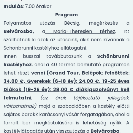
Indulás
: 7.00 órakor
Program
Folyamatos utazás Bécsig, megérkezés a
Belvárosba,
a
Maria-Theresien térhez
. Itt
szállhatnak ki azok az utasaink, akik nem kívánnak a
Schönbrunni kastélyhoz ellátogatni.
Innen busszal továbbutazunk a
Schönbrunni
kastélyhoz
, ahol a 40 termet bemutató programon
lehet részt
venni (
Grand Tour,
Belépők:
felnőttek:
34,00 €, Gyerekek (6-18 év): 24,00 €, 19-25 éves
Diákok (19-25 év): 28,00 € diákigazolványt kell
felmutatni
,
(az árak tájékoztató jellegűek,
változhatnak)
majd a szabadidőben a kastély előtti
sajátos barokk karácsonyi vásár forgatagában, ahol a
forralt bor megkóstolására is lehetőség nyílik. A
kastélylátogatás után visszautazás a
Belvárosba
.