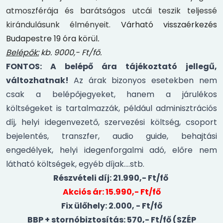
atmoszférája és barátságos utcái teszik teljessé
kirándulásunk élményeit.
Várható visszaérkezés
Budapestre 19 óra körül
.
Belépők:
kb. 9000,- Ft/fő.
FONTOS: A belépő ára tájékoztató jellegű,
változhatnak!
Az árak bizonyos esetekben nem
csak a belépőjegyeket, hanem a járulékos
költségeket is tartalmazzák, például adminisztrációs
díj, helyi idegenvezető, szervezési költség, csoport
bejelentés, transzfer, audio guide, behajtási
engedélyek, helyi idegenforgalmi adó, előre nem
látható költségek, egyéb díjak….stb.
Részvételi díj: 21.990,- Ft/fő
Akciós ár: 15.990,- Ft/fő
Fix ülőhely: 2.000, - Ft/fő
BBP + stornóbiztosítás: 570,- Ft/fő (SZÉP