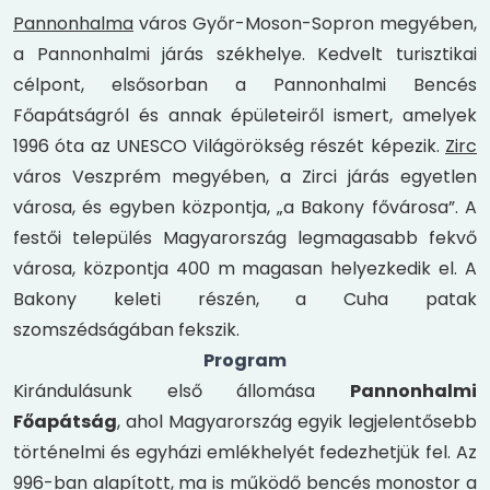
Pannonhalma
város Győr-Moson-Sopron megyében,
a Pannonhalmi járás székhelye. Kedvelt turisztikai
célpont, elsősorban a Pannonhalmi Bencés
Főapátságról és annak épületeiről ismert, amelyek
1996 óta az UNESCO Világörökség részét képezik.
Zirc
város Veszprém megyében, a Zirci járás egyetlen
városa, és egyben központja, „a Bakony fővárosa”. A
festői település Magyarország legmagasabb fekvő
városa, központja 400 m magasan helyezkedik el. A
Bakony keleti részén, a Cuha patak
szomszédságában fekszik.
Program
Kirándulásunk első állomása
Pannonhalmi
Főapátság
, ahol Magyarország egyik legjelentősebb
történelmi és egyházi emlékhelyét fedezhetjük fel. Az
996-ban alapított, ma is működő bencés monostor a