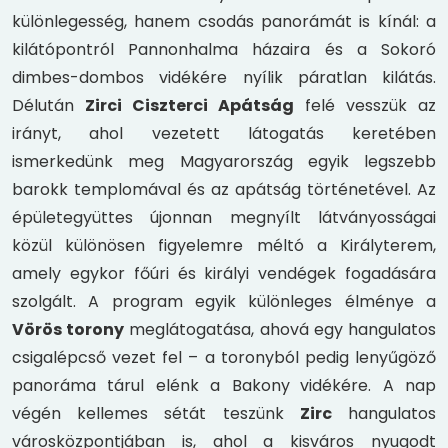
különlegesség, hanem csodás panorámát is kínál: a
kilátópontról Pannonhalma házaira és a Sokoró
dimbes-dombos vidékére nyílik páratlan kilátás.
Délután
Zirci Ciszterci Apátság
felé vesszük az
irányt, ahol vezetett látogatás keretében
ismerkedünk meg Magyarország egyik legszebb
barokk templomával és az apátság történetével. Az
épületegyüttes újonnan megnyílt látványosságai
közül különösen figyelemre méltó a Királyterem,
amely egykor főúri és királyi vendégek fogadására
szolgált. A program egyik különleges élménye a
Vörös torony
meglátogatása, ahová egy hangulatos
csigalépcső vezet fel – a toronyból pedig lenyűgöző
panoráma tárul elénk a Bakony
vidékére. A nap
végén kellemes sétát teszünk
Zirc
hangulatos
városközpontjában is, ahol a kisváros nyugodt