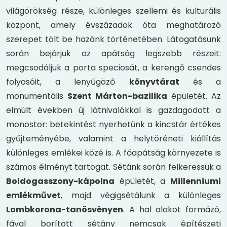
világörökség része, különleges szellemi és kulturális
központ, amely évszázadok óta meghatározó
szerepet tölt be hazánk történetében. Látogatásunk
során bejárjuk az apátság legszebb részeit:
megcsodáljuk a porta speciosát, a kerengő csendes
folyosóit, a lenyűgöző
könyvtárat
és a
monumentális
Szent Márton-bazilika
épületét. Az
elmúlt években új látnivalókkal is gazdagodott a
monostor: betekintést nyerhetünk a kincstár értékes
gyűjteményébe, valamint a helytöréneti kiállítás
különleges emlékei közé is. A főapátság környezete is
számos élményt tartogat. Sétánk során felkeressük a
Boldogasszony-kápolna
épületét, a
Millenniumi
emlékművet
, majd végigsétálunk a különleges
Lombkorona-tanösvényen
. A hal alakot formázó,
fával borított sétány nemcsak építészeti