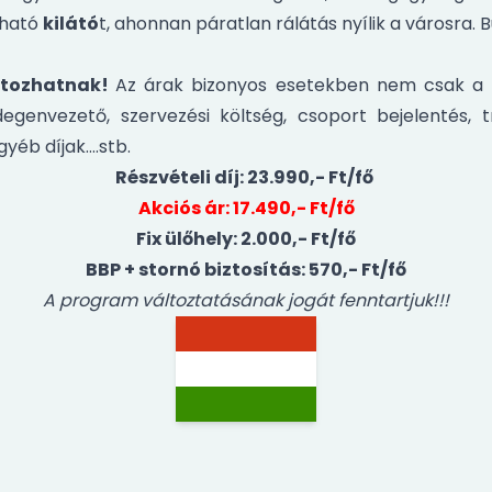
lható
kilátó
t, ahonnan páratlan rálátás nyílik a városra. 
áltozhatnak!
Az árak bizonyos esetekben nem csak a b
idegenvezető, szervezési költség, csoport bejelentés, t
gyéb díjak….stb.
Részvételi díj: 23.990,- Ft/fő
Akciós ár: 17.490,- Ft/fő
Fix ülőhely: 2.000,- Ft/fő
BBP + stornó biztosítás: 570,- Ft/fő
A program változtatásának jogát fenntartjuk!!!