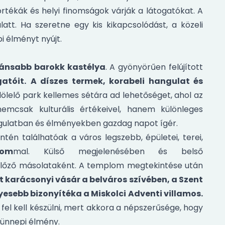
ortékák és helyi finomságok várják a látogatókat. A
latt. Ha szeretne egy kis kikapcsolódást, a közeli
i élményt nyújt.
ánsabb barokk kastélya
. A gyönyörűen felújított
atóit.
A díszes termek, korabeli hangulat és
lölelő park kellemes sétára ad lehetőséget, ahol az
emcsak kulturális értékeivel, hanem különleges
angulatban és élményekben gazdag napot ígér.
én találhatóak a város legszebb, épületei, terei,
lom
mal. Külső megjelenésében és belső
 előző másolataként. A templom megtekintése után
t karácsonyi vásár a belváros szívében, a Szent
yesebb bizonyítéka a Miskolci Adventi villamos.
e fel kell készülni, mert akkora a népszerűsége, hogy
i ünnepi élmény.