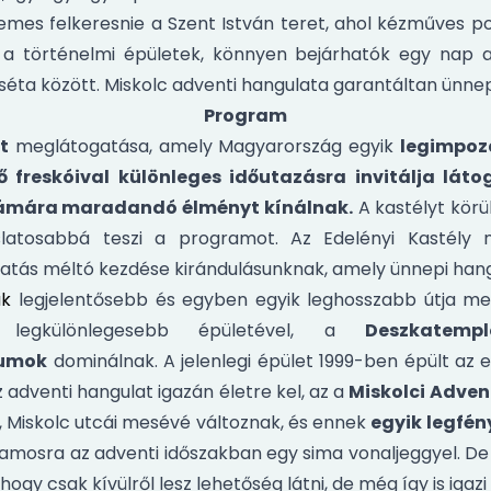
demes felkeresnie a Szent István teret, ahol kézműves p
és a történelmi épületek, könnyen bejárhatók egy nap a
ta között. Miskolc adventi hangulata garantáltan ünnep
Program
t
meglátogatása, amely Magyarország egyik
legimpoz
 freskóival különleges időutazásra invitálja látog
zámára maradandó élményt kínálnak.
A kastélyt körü
atosabbá teszi a programot. Az Edelényi Kastély n
átogatás méltó kezdése kirándulásunknak, amely ünnepi h
ak
legjelentősebb és egyben egyik leghosszabb útja ment
án legkülönlegesebb épületével, a
Deszkatemp
vumok
dominálnak. A jelenlegi épület 1999-ben épült az
 adventi hangulat igazán életre kel, az a
Miskolci Adven
, Miskolc utcái mesévé változnak, és ennek
egyik legfén
villamosra az adventi időszakban egy sima vonaljeggyel. D
gy csak kívülről lesz lehetőség látni, de még így is igaz