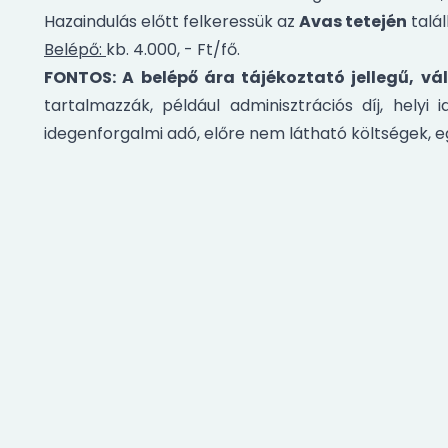
Hazaindulás előtt felkeressük az
Avas tetején
talá
Belépő:
kb. 4.000, - Ft/fő.
FONTOS: A belépő ára tájékoztató jellegű, v
tartalmazzák, például adminisztrációs díj, helyi 
idegenforgalmi adó, előre nem látható költségek, e