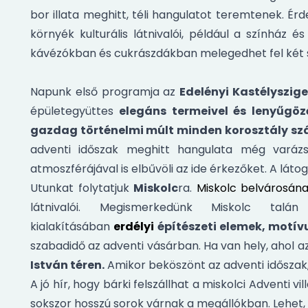
bor illata meghitt, téli hangulatot teremtenek. Ér
környék kulturális látnivalói, például a színház 
kávézókban és cukrászdákban melegedhet fel két sé
Napunk első programja az
Edelényi Kastélyszige
épületegyüttes
elegáns termeivel és lenyűgöző
gazdag történelmi múlt minden korosztály s
adventi időszak meghitt hangulata még varázsl
atmoszférájával is elbűvöli az ide érkezőket. A l
Utunkat folytatjuk
Miskolc
ra.
Miskolc
belvárosán
látnivalói. Megismerkedünk Miskolc tal
kialakításában
erdélyi
építészeti elemek, motí
szabadidő az adventi vásárban. Ha van hely, ahol az
István téren.
Amikor beköszönt az adventi időszak
A jó hír, hogy bárki felszállhat a miskolci Adventi 
sokszor hosszú sorok várnak a megállókban. Lehet, ho