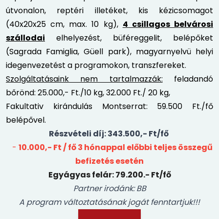
útvonalon, reptéri illetéket, kis kézicsomagot
(40x20x25 cm, max. 10 kg),
4 csillagos belvárosi
szállodai
elhelyezést, büféreggelit, belépőket
(Sagrada Famiglia, Güell park), magyarnyelvü helyi
idegenvezetést a programokon, transzfereket.
Szolgáltatásaink nem tartalmazzák:
feladandó
bőrönd: 25.000,- Ft./10 kg, 32.000 Ft./ 20 kg,
Fakultativ kirándulás Montserrat: 59.500 Ft./fő
belépővel.
Részvételi díj: 343.500,- Ft/fő
-
10.000,- Ft / fő 3 hónappal előbbi teljes összegű
befizetés esetén
Egyágyas felár: 79.200.- Ft/fő
Partner irodánk: BB
A program változtatásának jogát fenntartjuk!!!