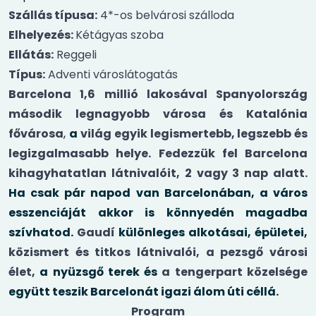
Szállás típusa:
4*-os belvárosi szálloda
Elhelyezés:
Kétágyas szoba
Ellátás:
Reggeli
Típus:
Adventi városlátogatás
Barcelona 1,6 millió lakosával Spanyolország
második legnagyobb városa és Katalónia
fővárosa
,
a
világ egyik legismertebb, legszebb és
legizgalmasabb helye. Fedezzük fel Barcelona
kihagyhatatlan látnivalóit, 2 vagy 3 nap alatt.
Ha csak pár napod van Barcelonában, a város
esszenciáját akkor is könnyedén magadba
szívhatod.
Gaudí
különleges alkotásai, épületei,
közismert és titkos látnivalói, a pezsgő városi
élet,
a nyüzsgő terek és
a tengerpart közelsége
együtt teszik Barcelonát igazi álom úti céllá.
Program