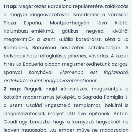
1 nap:
Megérkezés Barcelona repülőterére, találkozás
a magyar idegenvezetövel. Ismerkedés a várossal:
Plaza España, Montjuic-hegyén lévő kilátó,
Kolumbusz-emlékmü, gótikus negyed, kivülről
megtekintjük a Szent Eulália katedrálist, séta a La
Rambla-n, Barcelona nevezetes sétálóutcáján. A
belvárosi hotel elfoglalása, pihenés, vásárlás. A közeli
hires La Boqueria piacon megismerkedhetünk az igazi
spanyol konyhával.
Flamenco est foglalható,
érdeklődni a kinti idegenvezetőnél lehet.
2 nap:
Reggeli, majd
v
árosnézés: megtekintjük a
katalán modernizmus jelképét, a Sagrada Famiglia-t,
a Szent Család Engesztelő templomot, belülről is
idegenvezetéssel, melyet 140 éve épitenek. Antoni
Gaudi úgy tervezte, hogy a környező hegyeknél ne
legyen magasabb, „az ember műve ne magasodjon