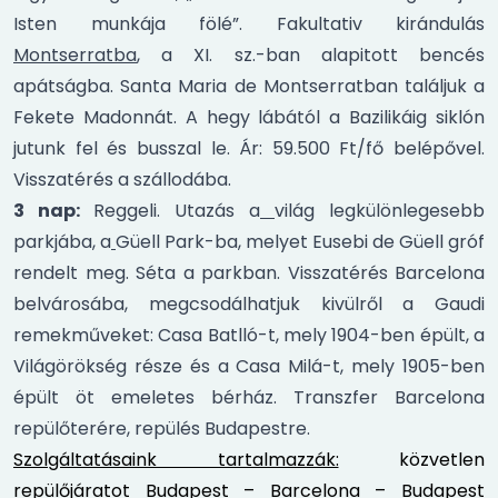
Isten munkája fölé”. Fakultativ kirándulás
Montserratba
, a XI. sz.-ban alapitott bencés
apátságba. Santa Maria de Montserratban találjuk a
Fekete Madonnát. A hegy lábától a Bazilikáig siklón
jutunk fel és busszal le. Ár: 59.500 Ft/fő belépővel.
Visszatérés a szállodába.
3 nap:
Reggeli. Utazás a
világ legkülönlegesebb
parkjába, a
Güell Park-ba, melyet Eusebi de Güell gróf
rendelt meg. Séta a parkban. Visszatérés Barcelona
belvárosába, megcsodálhatjuk kivülről a Gaudi
remekműveket: Casa Batlló-t, mely 1904-ben épült, a
Világörökség része és a Casa Milá-t, mely 1905-ben
épült öt emeletes bérház. Transzfer Barcelona
repülőterére, repülés Budapestre.
Szolgáltatásaink tartalmazzák:
közvetlen
repülőjáratot Budapest – Barcelona – Budapest