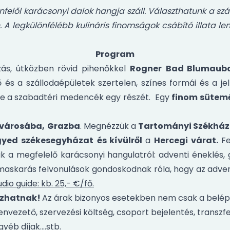
felől karácsonyi dalok hangja száll. Választhatunk a sz
. A legkülönfélébb kulináris finomságok csábító illata le
Program
zás, útközben rövid pihenőkkel
Rogner
Bad Blumaub
és a szállodaépületek szertelen, színes formái és a j
örbe a szabadtéri medencék egy részét. Egy
finom sütem
ővárosába,
Grazba
. Megnézzük a
Tartományi Székház
gyed székesegyházat
és kívülről
a
Hercegi várat.
Fe
 a megfelelő karácsonyi hangulatról: adventi éneklés, g
 maskarás felvonulások gondoskodnak róla, hogy az adv
dio guide: kb. 25,- €/fő.
tozhatnak!
Az árak bizonyos esetekben nem csak a belépő
genvezető, szervezési költség, csoport bejelentés, transzfe
gyéb díjak….stb.