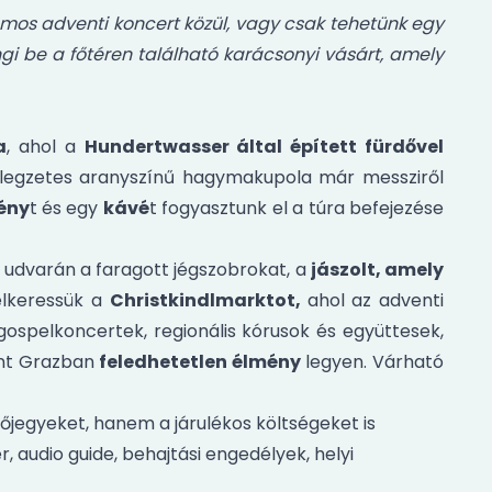
ámos adventi koncert közül, vagy csak tehetünk egy
ngi be a főtéren található karácsonyi vásárt, amely
a
, ahol a
Hundertwasser által épített fürdővel
ellegzetes aranyszínű hagymakupola már messziről
ény
t és egy
kávé
t fogyasztunk el a túra befejezése
udvarán a faragott jégszobrokat, a
jászolt, amely
lkeressük a
Christkindlmarktot,
ahol az adventi
ospelkoncertek, regionális kórusok és együttesek,
ent Grazban
feledhetetlen élmény
legyen. Várható
jegyeket, hanem a járulékos költségeket is
r, audio guide, behajtási engedélyek, helyi