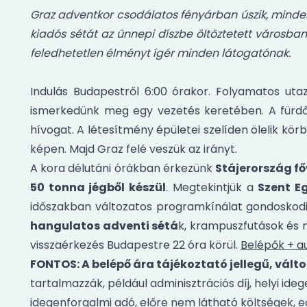
Graz adventkor csodálatos fényárban úszik, minden
kiadós sétát az ünnepi díszbe öltöztetett városban
feledhetetlen élményt ígér minden látogatónak.
Indulás Budapestről 6:00 órakor. Folyamatos uta
ismerkedünk meg egy vezetés keretében. A fürdő 
hívogat. A létesítmény épületei szelíden ölelik k
képen. Majd Graz felé veszük az irányt.
A kora délutáni órákban érkezünk
Stájerország f
50 tonna jégből készül
. Megtekintjük a
Szent E
időszakban változatos programkínálat gondoskodik
hangulatos adventi sétá
k, krampuszfutások és
visszaérkezés Budapestre 22 óra körül.
Belépők + au
FONTOS: A belépő ára tájékoztató jellegű, vál
tartalmazzák, például adminisztrációs díj, helyi ide
idegenforgalmi adó, előre nem látható költségek, e