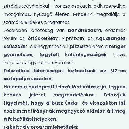
sétáló utcává alakul – vonzza azokat is, akik szeretik a
mozgalmas, nyüzsgő életet. Mindenki megtalálja a
számára érdekes programot.
Jesoloban lehetőség van
banánozás
ra, érdemes
felülni az
óriáskerék
re, kipróbálni az
Aqualandia
csúszdái
t. A kihagyhatatlan
pizza
szeletek, a
tenger
gyümölcsei, fagylalt különlegességek
teszik
teljessé az egynapos nyaralást.
Felszállási lehetőséget biztosítunk az M7-es
autópálya vonalán.
Ha nem a budapesti felszállást választja, legyen
kedves jelezni megrendeléskor.
Felhívjuk
figyelmét, hogy a busz (oda- és visszaúton is)
csak menetiránynak megegyező oldalon áll meg
a felszállási helyeken.
Fakultatív programlehetőség: