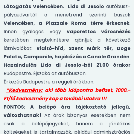
Látogatás Velencében.
Lido di Jesolo
autóbusz-
pályaudvartól a menetrend szerinti buszok
Velencében, a Piazzale Roma térre érkeznek
.
Innen gyalogos vagy
vaporettos városnézés
keretében megtekintésre ajánljuk a következő
látnivalókat:
Rialtó-híd, Szent Márk tér, Doge
Palota, Campanile, hajókázás a Canale Grandén
.
Hazaindulás Lido di Jesolo-ból 21.00 órakor
Budapestre. Éjszaka az autóbuszon.
Érkezés Budapestre a reggeli órákban.
*Kedvezmény:
aki több időpontra befizet, 1000.-
Ft/fő kedvezmény kap a további utakra !!!
FONTOS: A belépő ára tájékoztató jellegű,
változhatnak!
Az árak bizonyos esetekben nem
csak a belépőjegyeket, hanem a járulékos
költségeket is tartalmazzák, például adminisztrációs