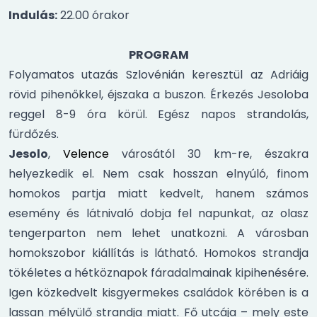
Indulás:
22.00 órakor
PROGRAM
Folyamatos utazás Szlovénián keresztül az Adriáig
rövid pihenőkkel, éjszaka a buszon. Érkezés Jesoloba
reggel 8-9 óra körül. Egész napos strandolás,
fürdőzés.
Jesolo
,
Velence
városától 30 km-re, északra
helyezkedik el. Nem csak hosszan elnyúló, finom
homokos partja miatt kedvelt, hanem számos
esemény és látnivaló dobja fel napunkat, az olasz
tengerparton nem lehet unatkozni. A városban
homokszobor kiállítás is látható. Homokos strandja
tökéletes a hétköznapok fáradalmainak kipihenésére.
Igen közkedvelt kisgyermekes családok körében is a
lassan mélyülő strandja miatt. Fő utcája – mely este