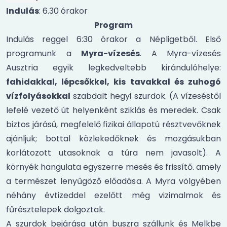
Indulás
: 6.30 órakor
Program
Indulás reggel 6:30 órakor a Népligetből. Első
programunk a
Myra-vízesés
. A Myra-vízesés
Ausztria egyik legkedveltebb kirándulóhelye:
fahidakkal, lépcsőkkel, kis tavakkal és zuhogó
vízfolyásokkal
szabdalt hegyi szurdok. (A vízeséstől
lefelé vezető út helyenként sziklás és meredek. Csak
biztos járású, megfelelő fizikai állapotú résztvevőknek
ajánljuk; bottal közlekedőknek és mozgásukban
korlátozott utasoknak a túra nem javasolt). A
környék hangulata egyszerre mesés és frissítő. amely
a természet lenyűgöző előadása. A Myra völgyében
néhány évtizeddel ezelőtt még vizimalmok és
fűrésztelepek dolgoztak.
A szurdok bejárása után buszra szállunk és Melkbe