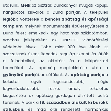
utazunk.
Melk
az osztrák Dunakanyar nyugati kapuja,
hangulatos kisváros a Duna partján. A település
legfőbb vonzereje a
bencés apátság és apátsági
templom
, melynek monumentális épületegyüttese a
Duna felett emelkedik egy hatalmas sziklatömbön.
Wachau jelképeként az UNESCO világörökségi
védelmét élvezi. Több mint 900 éve élnek itt
szerzetesek Szent Benedek regulája szerint és látják
el feladataikat, az oktatást és a lelkipásztori
teendőket. Az apátság megtekintése után a
gyönyörű park
jában sétálunk. Az
apátság parkja
a
kolostor egyik legcsendesebb, mégis
legvarázslatosabb része, amely tökéletes
kiegészítője az apátság gazdagon díszített belső
tereinek. A park a
18. században alakult ki barokk
stílusban
, és máig őrzi rendezett, harmonikus