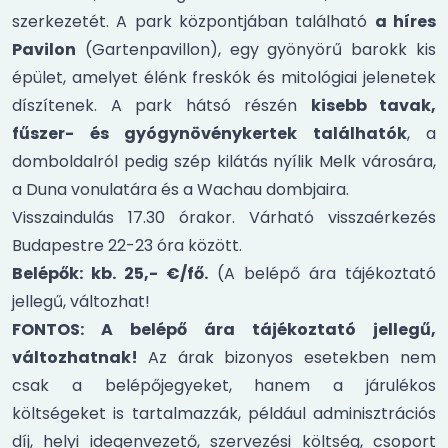
szerkezetét. A park központjában található
a híres
Pavilon
(Gartenpavillon), egy gyönyörű barokk kis
épület, amelyet élénk freskók és mitológiai jelenetek
díszítenek. A park hátsó részén
kisebb tavak,
fűszer- és gyógynövénykertek találhatók
, a
domboldalról pedig szép kilátás nyílik Melk városára,
a Duna vonulatára és a Wachau dombjaira.
Visszaindulás 17.30 órakor. Várható visszaérkezés
Budapestre 22-23 óra között.
Belépők: kb. 25,- €/fő.
(A belépő ára tájékoztató
jellegű, változhat!
FONTOS: A belépő ára tájékoztató jellegű,
változhatnak!
Az árak bizonyos esetekben nem
csak a belépőjegyeket, hanem a járulékos
költségeket is tartalmazzák, például adminisztrációs
díj, helyi idegenvezető, szervezési költség, csoport